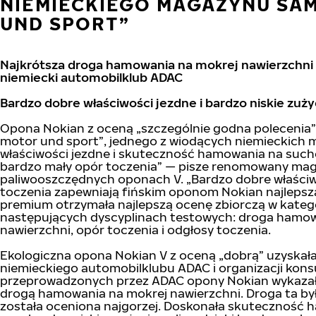
NIEMIECKIEGO MAGAZYNU S
UND SPORT”
Najkrótsza droga hamowania na mokrej nawierzchni
niemiecki automobilklub ADAC
Bardzo dobre właściwości jezdne i bardzo niskie zuży
Opona Nokian z oceną „szczególnie godna polecenia”
motor und sport”, jednego z wiodących niemieckich
właściwości jezdne i skuteczność hamowania na suchej
bardzo mały opór toczenia” — pisze renomowany mag
paliwooszczędnych oponach V. „Bardzo dobre właściwo
toczenia zapewniają fińskim oponom Nokian najlepszą 
premium otrzymała najlepszą ocenę zbiorczą w kategor
następujących dyscyplinach testowych: droga hamow
nawierzchni, opór toczenia i odgłosy toczenia.
Ekologiczna opona Nokian V z oceną „dobrą” uzyskała
niemieckiego automobilklubu ADAC i organizacji kon
przeprowadzonych przez ADAC opony Nokian wykazały
drogą hamowania na mokrej nawierzchni. Droga ta był
została oceniona najgorzej. Doskonała skuteczność h