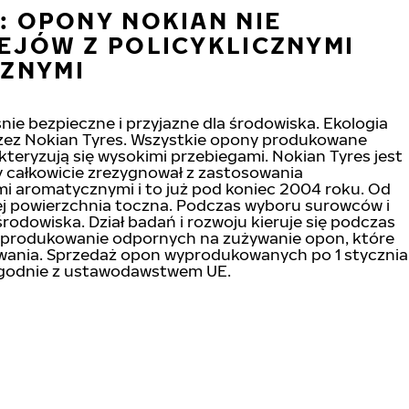
: OPONY NOKIAN NIE
EJÓW Z POLICYKLICZNYMI
ZNYMI
ie bezpieczne i przyjazne dla środowiska. Ekologia
zez Nokian Tyres. Wszystkie opony produkowane
akteryzują się wysokimi przebiegami. Nokian Tyres jest
 całkowicie zrezygnował z zastosowania
i aromatycznymi i to już pod koniec 2004 roku. Od
 jej powierzchnia toczna. Podczas wyboru surowców i
rodowiska. Dział badań i rozwoju kieruje się podczas
wyprodukowanie odpornych na zużywanie opon, które
owania. Sprzedaż opon wyprodukowanych po 1 stycznia
 zgodnie z ustawodawstwem UE.