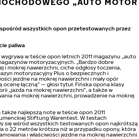
AMOCHODOWEGO „AUTO MOTOR
 spośród wszystkich opon przetestowanych przez
cie paliwa
 wygrywa w teście opon letnich 2011 magazynu „auto
 magazynów motoryzacyjnych. „Bardzo dobre
 i mokrej nawierzchni, ciche odgłosy toczenia,
azyn motoryzacyjny Plus o bezpiecznych i
ści jezdne na mokrej nawierzchni i mały opór
ocenę łączną” — głosi tytuł. Fińska opona klasy
ii „jazda na mokrej nawierzchni”, a także w
ania na mokrej nawierzchni, prowadzenie na mokrej
 także najlepszą notę w teście opon 2011
sumenckiej Stiftung Warentest. W testach
 się wśród wszystkich testowanych opon najkrótszą
a o 22 metrów krótsza niż w przypadku opony, która
amowania i właściwości jezdne na mokrej nawierzchni