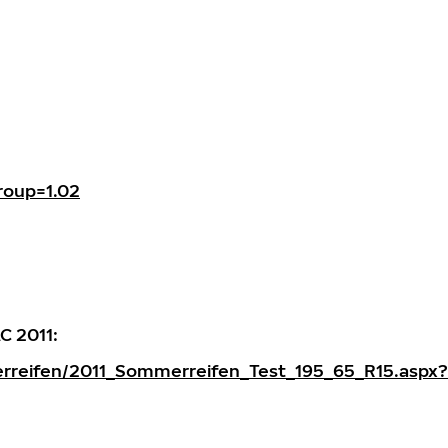
roup=1.02
C 2011:
erreifen/2011_Sommerreifen_Test_195_65_R15.aspx?