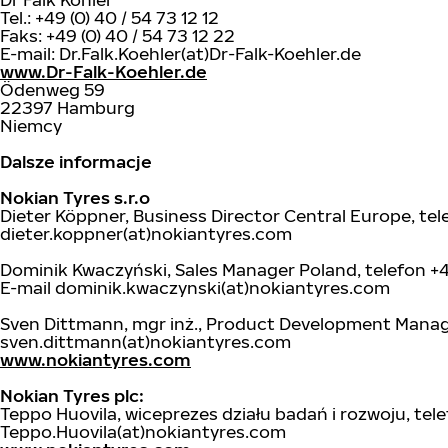
Tel.: +49 (0) 40 / 54 73 12 12
Faks: +49 (0) 40 / 54 73 12 22
E-mail: Dr.Falk.Koehler(at)Dr-Falk-Koehler.de
www.Dr-Falk-Koehler.de
Ödenweg 59
22397 Hamburg
Niemcy
Dalsze informacje
Nokian Tyres s.r.o
Dieter Köppner, Business Director Central Europe, tel
dieter.koppner(at)nokiantyres.com
Dominik Kwaczyński, Sales Manager Poland, telefon +
E-mail dominik.kwaczynski(at)nokiantyres.com
Sven Dittmann, mgr inż., Product Development Manage
sven.dittmann(at)nokiantyres.com
www.nokiantyres.com
Nokian Tyres plc:
Teppo Huovila, wiceprezes działu badań i rozwoju, tele
Teppo.Huovila(at)nokiantyres.com