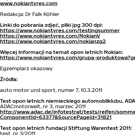
www.nokiantyres.com
Redakcja: Dr Falk Köhler
Linki do pobrania zdjęć, pliki jpg 300 dpi:
https://www.nokiantyres.com/testingsummer
https://www.nokiantyres.com/NokianV
https://www.nokiantyres.com/nokianzg2
Więcej informacji na temat opon letnich Nokian:
https://www.nokiantyres.com/grupa-produktowa?g
Egzemplarz okazowy
Źródła:
auto motor und sport, numer 7, 10.3.2011
Test opon letnich niemieckiego automobilklubu, ADA
ADACmotorwelt, nr 3, marzec 2011
http://www.adac.de/infotestrat/tests/reifen/somm
ComponentId=63377&SourcePageId=31821
Test opon letnich fundacji Stiftung Warentest 2011:
test, nr 3/2011