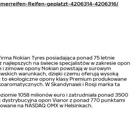
mmerreifen-Reifen-geplatzt-4206314-4206316/
irma Nokian Tyres posiadająca ponad 75 letnie
 najlepszych na świecie specjalistów w zakresie opon
ie i zimowe opony Nokian powstają w surowym
nawskich warunkach, dzięki czemu oferują wysoką
an to ekologiczne opony klasy Premium produkowane
koaromatycznych. W Skandynawii i Rosji marka ta
oziomie 1058 milionów euro i zatrudniała ponad 3500
eć dystrybucyjna opon Vianor z ponad 770 punktami
otowane na NASDAQ OMX w Helsinkach.