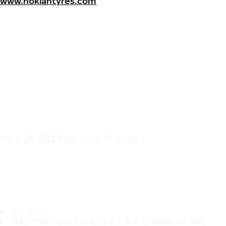
www.nokiantyres.com
TWOJA BEZPIECZNA PODRÓŻ
OPONY
NAJPOPULARNIEJSZY ROZMIAR OPON