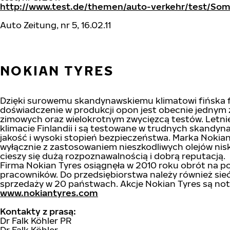
http://www.test.de/themen/auto-verkehr/test/So
Auto Zeitung, nr 5, 16.02.11
NOKIAN TYRES
Dzięki surowemu skandynawskiemu klimatowi fińska f
doświadczenie w produkcji opon jest obecnie jednym z
zimowych oraz wielokrotnym zwycięzcą testów. Letn
klimacie Finlandii i są testowane w trudnych skandy
jakość i wysoki stopień bezpieczeństwa. Marka Noki
wyłącznie z zastosowaniem nieszkodliwych olejów nis
cieszy się dużą rozpoznawalnością i dobrą reputacją.
Firma Nokian Tyres osiągnęła w 2010 roku obrót na p
pracowników. Do przedsiębiorstwa należy również si
sprzedaży w 20 państwach. Akcje Nokian Tyres są n
www.nokiantyres.com
Kontakty z prasą:
Dr Falk Köhler PR
Dr Falk Köhler