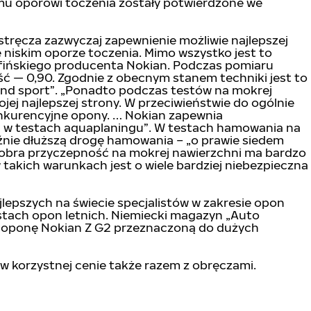
emu oporowi toczenia zostały potwierdzone we
tręcza zazwyczaj zapewnienie możliwie najlepszej
 niskim oporze toczenia. Mimo wszystko jest to
fińskiego producenta Nokian. Podczas pomiaru
ć — 0,90. Zgodnie z obecnym stanem techniki jest to
nd sport”. „Ponadto podczas testów na mokrej
jej najlepszej strony. W przeciwieństwie do ogólnie
konkurencyjne opony. … Nokian zapewnia
i w testach aquaplaningu”. W testach hamowania na
źnie dłuższą drogę hamowania – „o prawie siedem
 Dobra przyczepność na mokrej nawierzchni ma bardzo
takich warunkach jest o wiele bardziej niebezpieczna
epszych na świecie specjalistów w zakresie opon
stach opon letnich. Niemiecki magazyn „Auto
a” oponę Nokian Z G2 przeznaczoną do dużych
w korzystnej cenie także razem z obręczami.