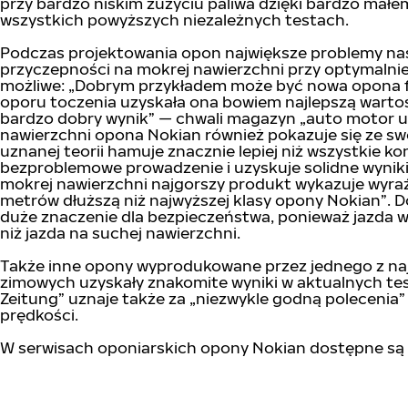
przy bardzo niskim zużyciu paliwa dzięki bardzo mał
wszystkich powyższych niezależnych testach.
Podczas projektowania opon największe problemy nas
przyczepności na mokrej nawierzchni przy optymalnie
możliwe: „Dobrym przykładem może być nowa opona 
oporu toczenia uzyskała ona bowiem najlepszą wartoś
bardzo dobry wynik” — chwali magazyn „auto motor u
nawierzchni opona Nokian również pokazuje się ze swo
uznanej teorii hamuje znacznie lepiej niż wszystkie 
bezproblemowe prowadzenie i uzyskuje solidne wynik
mokrej nawierzchni najgorszy produkt wykazuje wyra
metrów dłuższą niż najwyższej klasy opony Nokian”.
duże znaczenie dla bezpieczeństwa, ponieważ jazda w 
niż jazda na suchej nawierzchni.
Także inne opony wyprodukowane przez jednego z najl
zimowych uzyskały znakomite wyniki w aktualnych te
Zeitung” uznaje także za „niezwykle godną poleceni
prędkości.
W serwisach oponiarskich opony Nokian dostępne są 