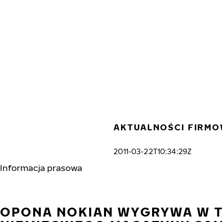
Przejdź do głównej treści
Strona główna
AKTUALNOŚCI FIRM
2011-03-22T10:34:29Z
Informacja prasowa
OPONA NOKIAN WYGRYWA W 