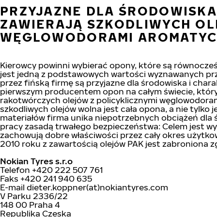
PRZYJAZNE DLA ŚRODOWISKA
ZAWIERAJĄ SZKODLIWYCH OL
WĘGLOWODORAMI AROMATYC
Kierowcy powinni wybierać opony, które są równocześn
jest jedną z podstawowych wartości wyznawanych pr
przez fińską firmę są przyjazne dla środowiska i char
pierwszym producentem opon na całym świecie, który
rakotwórczych olejów z policyklicznymi węglowodoram
szkodliwych olejów wolna jest cała opona, a nie tylko
materiałów firma unika niepotrzebnych obciążeń dla ś
pracy zasadą trwałego bezpieczeństwa: Celem jest 
zachowują dobre właściwości przez cały okres użytk
2010 roku z zawartością olejów PAK jest zabroniona
Nokian Tyres s.r.o
Telefon +420 222 507 761
Faks +420 241 940 635
E-mail dieter.koppner(at)nokiantyres.com
V Parku 2336/22
148 00 Praha 4
Republika Czeska