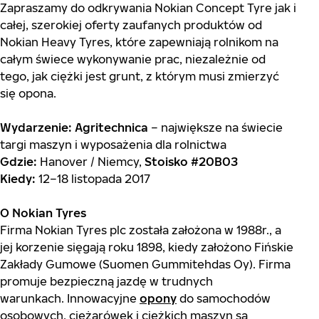
Zapraszamy do odkrywania Nokian Concept Tyre jak i
całej, szerokiej oferty zaufanych produktów od
Nokian Heavy Tyres, które zapewniają rolnikom na
całym świece wykonywanie prac, niezależnie od
tego, jak ciężki jest grunt, z którym musi zmierzyć
się opona.
Wydarzenie: Agritechnica
– największe na świecie
targi maszyn i wyposażenia dla rolnictwa
Gdzie:
Hanover / Niemcy,
Stoisko #20B03
Kiedy:
12–18 listopada 2017
O Nokian Tyres
Firma Nokian Tyres plc została założona w 1988r., a
jej korzenie sięgają roku 1898, kiedy założono Fińskie
Zakłady Gumowe (Suomen Gummitehdas Oy). Firma
promuje bezpieczną jazdę w trudnych
warunkach. Innowacyjne
opony
do samochodów
osobowych, ciężarówek i ciężkich maszyn są