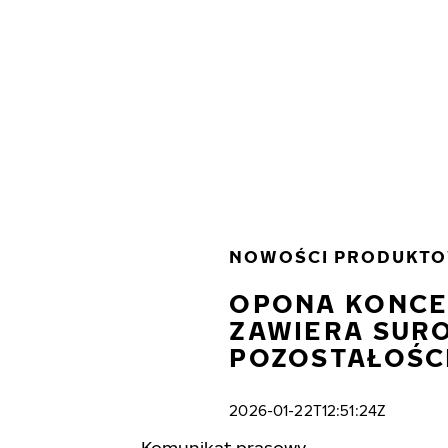
Przejdź do głównej treści
Strona główna
NOWOŚCI PRODUKT
OPONA KONCE
ZAWIERA SUR
POZOSTAŁOŚC
2026-01-22T12:51:24Z
Komunikat prasowy