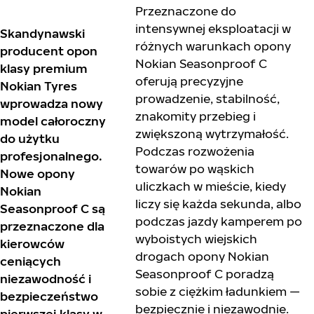
Przeznaczone do
intensywnej eksploatacji w
Skandynawski
różnych warunkach opony
producent opon
Nokian Seasonproof C
klasy premium
oferują precyzyjne
Nokian Tyres
prowadzenie, stabilność,
wprowadza nowy
znakomity przebieg i
model całoroczny
zwiększoną wytrzymałość.
do użytku
Podczas rozwożenia
profesjonalnego.
towarów po wąskich
Nowe opony
uliczkach w mieście, kiedy
Nokian
liczy się każda sekunda, albo
Seasonproof C są
podczas jazdy kamperem po
przeznaczone dla
wyboistych wiejskich
kierowców
drogach opony Nokian
ceniących
Seasonproof C poradzą
niezawodność i
sobie z ciężkim ładunkiem —
bezpieczeństwo
bezpiecznie i niezawodnie.
pierwszej klasy w