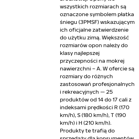
wszystkich rozmiarach są
oznaczone symbolem płatka
śniegu (3PMSF) wskazującym
ich oficjalne zatwierdzenie
do użytku zimą. Większość
rozmiarów opon należy do
klasy najlepszej
przyczepności na mokrej
nawierzchni – A. W ofercie są
rozmiary do różnych
zastosowań profesjonalnych
i rekreacyjnych — 25
produktów od 14 do 17 cali z
indeksami prędkości R (170
km/h), S (180 km/h), T (190
km/h) i H (210 km/h).
Produkty te trafią do
sprzedaży dla konsumentów