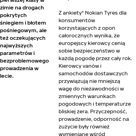
zimie na drogach
Z ankiety* Nokian Tyres dla
pokrytych
konsumentów
śniegiem i błotem
korzystających z opon
pośniegowym, ale
całorocznych wynika, że
też oczekujących
europejscy kierowcy cenią
najwyższych
sobie bezpieczeństwo w
parametrów i
każdą pogodę przez cały rok.
bezproblemowego
Kierowcy vanów i
prowadzenia w
samochodów dostawczych
lecie.
przywiązują nie mniejszą
wagę do niezawodności w
zmiennych warunkach
pogodowych i temperaturze
bliskiej zera. Przyczepność,
prowadzenie, odporność na
zużycie były również
wymieniane wśród