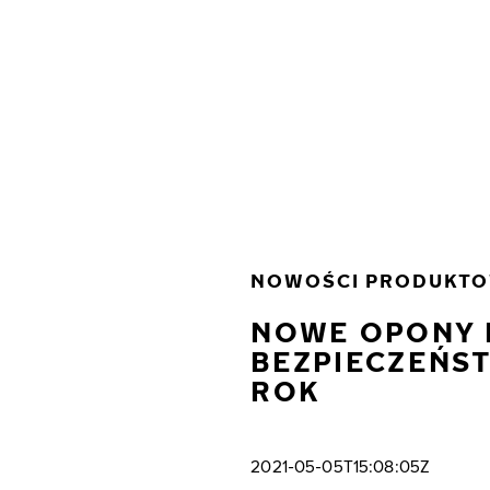
Przejdź do głównej treści
Strona główna
NOWOŚCI PRODUKT
NOWE OPONY 
BEZPIECZEŃS
ROK
2021-05-05T15:08:05Z