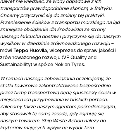
nawet nie wiedzieć, że wody odpadowe z ich
transportów prawdopodobnie skończą w Bałtyku.
Chcemy przyczynić się do zmiany tej praktyki.
Przeniesienie ścieków z transportu morskiego na ląd
zmniejsza obciążenie dla środowiska ze strony
naszego łańcucha dostaw i przyczynia się do naszych
wysiłków w dziedzinie zrównoważonego rozwoju
–
mówi
Teppo Huovila
, wiceprezes do spraw jakości i
zrównoważonego rozwoju (VP Quality and
Sustainability) w spółce Nokian Tyres.
W ramach naszego zobowiązania oczekujemy, że
statki towarowe zakontraktowane bezpośrednio
przez firmę transportową będą spuszczały ścieki w
miejscach ich przyjmowania w fińskich portach.
Zalecamy także naszym agentom pośredniczącym,
aby stosowali tę samą zasadę, gdy zajmują się
naszym towarem. Ship Waste Action należy do
kryteriów mających wpływ na wybór firm