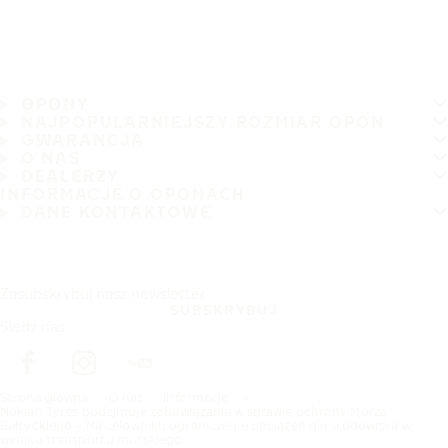
OPONY
NAJPOPULARNIEJSZY ROZMIAR OPON
GWARANCJA
O NAS
DEALERZY
INFORMACJE O OPONACH
DANE KONTAKTOWE
Zasubskrybuj nasz newsletter
SUBSKRYBUJ
Śledź nas
Strona główna
O nas
Informacje
Nokian Tyres podejmuje zobowiązanie w sprawie ochrony Morza
Bałtyckiego – Na celowniku ograniczenie obciążeń dla środowiska w
wyniku transportu morskiego