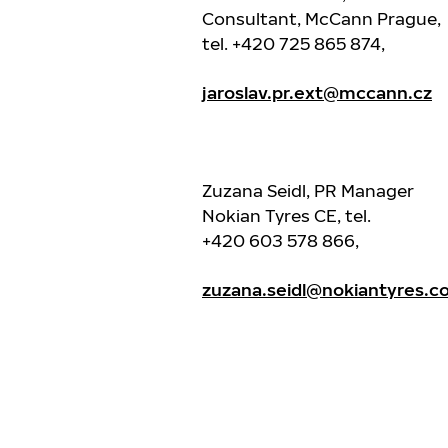
Consultant, McCann Prague,
tel. +420 725 865 874,
jaroslav.pr.ext@mccann.cz
Zuzana Seidl, PR Manager
Nokian Tyres CE, tel.
+420 603 578 866,
zuzana.seidl@nokiantyres.