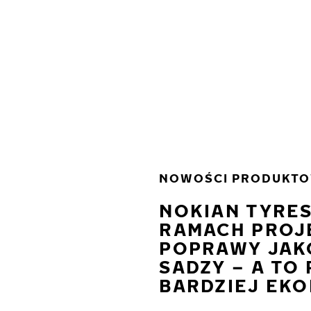
Przejdź do głównej treści
Strona główna
NOWOŚCI PRODUKT
NOKIAN TYRE
RAMACH PROJ
POPRAWY JAK
SADZY – A TO
BARDZIEJ EK