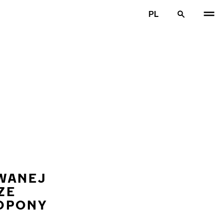
PL
OWANEJ
ZE
OPONY