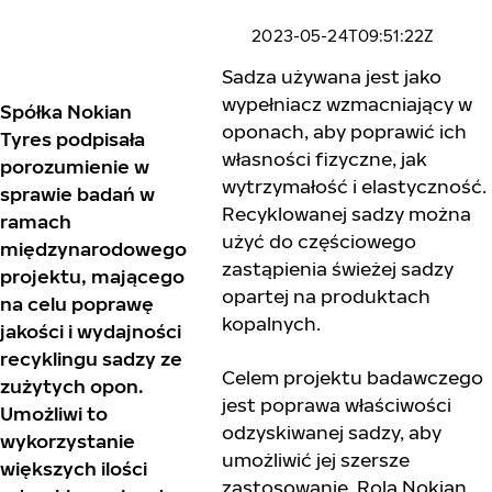
2023-05-24T09:51:22Z
Sadza używana jest jako
wypełniacz wzmacniający w
Spółka Nokian
oponach, aby poprawić ich
Tyres podpisała
własności fizyczne, jak
porozumienie w
wytrzymałość i elastyczność.
sprawie badań w
Recyklowanej sadzy można
ramach
użyć do częściowego
międzynarodowego
zastąpienia świeżej sadzy
projektu, mającego
opartej na produktach
na celu poprawę
kopalnych.
jakości i wydajności
recyklingu sadzy ze
Celem projektu badawczego
zużytych opon.
jest poprawa właściwości
Umożliwi to
odzyskiwanej sadzy, aby
wykorzystanie
umożliwić jej szersze
większych ilości
zastosowanie. Rola Nokian