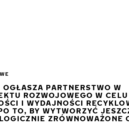
OWE
S OGŁASZA PARTNERSTWO W
EKTU ROZWOJOWEGO W CELU
OŚCI I WYDAJNOŚCI RECYKL
 PO TO, BY WYTWORZYĆ JESZC
OLOGICZNIE ZRÓWNOWAŻONE 