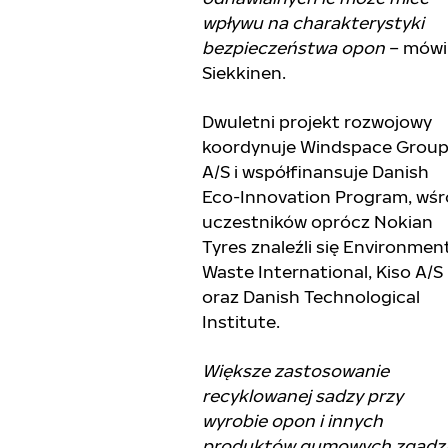
wpływu na charakterystyki
bezpieczeństwa opon
– mówi
Siekkinen.
Dwuletni projekt rozwojowy
koordynuje Windspace Grou
A/S i współfinansuje Danish
Eco-Innovation Program, wś
uczestników oprócz Nokian
Tyres znaleźli się Environmen
Waste International, Kiso A/S
oraz Danish Technological
Institute.
Większe zastosowanie
recyklowanej sadzy przy
wyrobie opon i innych
produktów gumowych zgadz