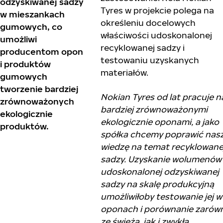
odzyskiwanej sadzy
Tyres w projekcie polega na
w mieszankach
określeniu docelowych
gumowych, co
właściwości udoskonalonej
umożliwi
recyklowanej sadzy i
producentom opon
testowaniu uzyskanych
i produktów
materiałów.
gumowych
tworzenie bardziej
Nokian Tyres od lat pracuje 
zrównoważonych
bardziej zrównoważonymi
ekologicznie
ekologicznie oponami, a jako
produktów.
spółka chcemy poprawić nas
wiedzę na temat recyklowane
sadzy. Uzyskanie wolumenów
udoskonalonej odzyskiwanej
sadzy na skalę produkcyjną
umożliwiłoby testowanie jej w
oponach i porównanie zarów
ze świeżą, jak i zwykłą