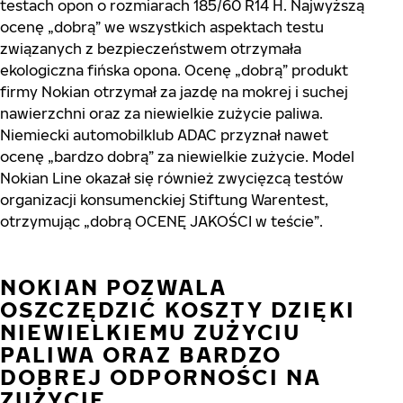
testach opon o rozmiarach 185/60 R14 H. Najwyższą
ocenę „dobrą” we wszystkich aspektach testu
związanych z bezpieczeństwem otrzymała
ekologiczna fińska opona. Ocenę „dobrą” produkt
firmy Nokian otrzymał za jazdę na mokrej i suchej
nawierzchni oraz za niewielkie zużycie paliwa.
Niemiecki automobilklub ADAC przyznał nawet
ocenę „bardzo dobrą” za niewielkie zużycie. Model
Nokian Line okazał się również zwycięzcą testów
organizacji konsumenckiej Stiftung Warentest,
otrzymując „dobrą OCENĘ JAKOŚCI w teście”.
NOKIAN POZWALA
OSZCZĘDZIĆ KOSZTY DZIĘKI
NIEWIELKIEMU ZUŻYCIU
PALIWA ORAZ BARDZO
DOBREJ ODPORNOŚCI NA
ZUŻYCIE