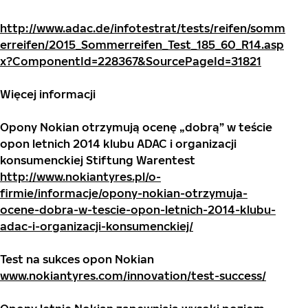
http://www.adac.de/infotestrat/tests/reifen/somm
erreifen/2015_Sommerreifen_Test_185_60_R14.asp
x?ComponentId=228367&SourcePageId=31821
Więcej informacji
Opony Nokian otrzymują ocenę „dobrą” w teście
opon letnich 2014 klubu ADAC i organizacji
konsumenckiej Stiftung Warentest
http://www.nokiantyres.pl/o-
firmie/informacje/opony-nokian-otrzymuja-
ocene-dobra-w-tescie-opon-letnich-2014-klubu-
adac-i-organizacji-konsumenckiej/
Test na sukces opon Nokian
www.nokiantyres.com/innovation/test-success/