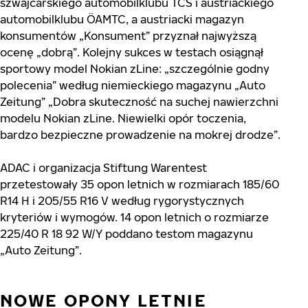
szwajcarskiego automobilklubu TCS i austriackiego
automobilklubu ÖAMTC, a austriacki magazyn
konsumentów „Konsument” przyznał najwyższą
ocenę „dobrą”. Kolejny sukces w testach osiągnął
sportowy model Nokian zLine: „szczególnie godny
polecenia” według niemieckiego magazynu „Auto
Zeitung” „Dobra skuteczność na suchej nawierzchni
modelu Nokian zLine. Niewielki opór toczenia,
bardzo bezpieczne prowadzenie na mokrej drodze”.
ADAC i organizacja Stiftung Warentest
przetestowały 35 opon letnich w rozmiarach 185/60
R14 H i 205/55 R16 V według rygorystycznych
kryteriów i wymogów. 14 opon letnich o rozmiarze
225/40 R 18 92 W/Y poddano testom magazynu
„Auto Zeitung”.
NOWE OPONY LETNIE