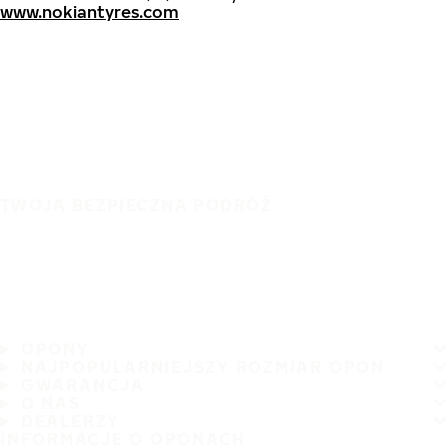
www.nokiantyres.com
TWOJA BEZPIECZNA PODRÓŻ
OPONY
NAJPOPULARNIEJSZY ROZMIAR OPON
GWARANCJA
O NAS
DEALERZY
INFORMACJE O OPONACH