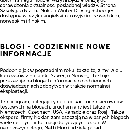
ubitym śniegu i lodzie. Wizyta będzie okazją do
sprawdzenia aktualności posiadanej wiedzy. Strona
Szkoły jazdy zimą Nokian Winter Driving School jest
dostępna w języku angielskim, rosyjskim, szwedzkim,
norweskim i fińskim.
BLOGI - CODZIENNIE NOWE
INFORMACJE
Podobnie jak w poprzednim roku, także tej zimy, wielu
kierowców z Finlandii, Szwecji i Norwegii testuje i
przekazuje na blogach informacje o codziennych
doświadczeniach zdobytych w trakcie normalnej
eksploatacji.
Ten program, polegający na publikacji ocen kierowców
testowych na blogach, uruchamiany jest także w
Niemczech, Czechach, USA, Kanadzie oraz Rosji. Także
eksperci firmy Nokian zamieszczają na własnych blogach
wiele cennych informacji dotyczących opon. W
najnowszym blogu, Matti Morri udziela porad