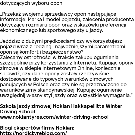
dotyczących wyboru opon:
„Przekaż swojemu sprzedawcy opon następujące
informacje: Marka i model pojazdu, zalecenia producenta
dotyczące rozmiaru opon oraz wskazówki preferencji
ekonomicznego lub sportowego stylu jazdy.
Jeździsz z dużymi prędkościami czy wykorzystujesz
pojazd wraz z rodziną i najważniejszymi parametrami
opon są komfort i bezpieczeństwo?
Zalecamy ostrożności w trakcie zakupu ogumienia
szczególnie przy korzystaniu z Internetu. Kupując opony
zimowe w sklepie internetowym Online, koniecznie
sprawdź, czy dane opony zostały rzeczywiście
dostosowane do typowych warunków zimowych
panujących w Polsce oraz czy nie są przeznaczone do
warunków zimy skandynawskiej. Kupując ogumienie
uwzględnij własny styl jazdy oraz wszystkie wymagania.”
Szkoła jazdy zimowej Nokian Hakkapeliitta Winter
Driving School
www.nokiantyres.com/winter-driving-school
Blogi ekspertów firmy Nokian:
http://nordictyreblog.com/