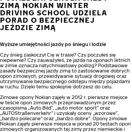
ZIMĄ NOKIAN WINTER
DRIVING SCHOOL UDZIELA
PORAD O BEZPIECZNEJ
JEŹDZIE ZIMĄ
Wyższe umiejętności jazdy po śniegu i lodzie
Czy śnieg zaskoczył Cię w trasie? Czy poczułeś się
niepewnie? Czy zauważyłeś, że jazda na oponach letnich
w zimie oznacza natychmiastowy poślizg? Podstawowe
zasady bezpiecznej jazdy zimą to zastosowanie dobrych
opon zimowych, przewidywanie sytuacji drogowej oraz
utrzymywanie bezpiecznego odstępu między pojazdami
w ruchu. Dzięki temu spokojnie dotrzesz do celu.
Zimowe opony Nokian zajęły w 2012 r. pierwsze miejsce
w teście opon zimowych przeprowadzonym przez
czasopisma „Auto Bild”, „auto motor sport” oraz
„AUTOStraßenverkehr” i uzyskały oceny „wzorowe”,
„bardzo polecane” oraz „bardzo dobre”. Opony zimowe
Nokian zajęły pierwsze miejsca w ponad 20 testach opon
zimowych organizowanych tej zimy przez niemieckie i