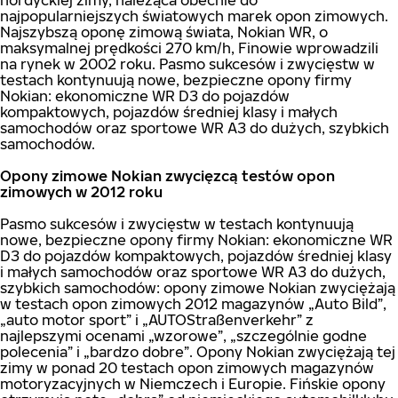
nordyckiej zimy, należąca obecnie do
najpopularniejszych światowych marek opon zimowych.
Najszybszą oponę zimową świata, Nokian WR, o
maksymalnej prędkości 270 km/h, Finowie wprowadzili
na rynek w 2002 roku. Pasmo sukcesów i zwycięstw w
testach kontynuują nowe, bezpieczne opony firmy
Nokian: ekonomiczne WR D3 do pojazdów
kompaktowych, pojazdów średniej klasy i małych
samochodów oraz sportowe WR A3 do dużych, szybkich
samochodów.
Opony zimowe Nokian zwycięzcą testów opon
zimowych w 2012 roku
Pasmo sukcesów i zwycięstw w testach kontynuują
nowe, bezpieczne opony firmy Nokian: ekonomiczne WR
D3 do pojazdów kompaktowych, pojazdów średniej klasy
i małych samochodów oraz sportowe WR A3 do dużych,
szybkich samochodów: opony zimowe Nokian zwyciężają
w testach opon zimowych 2012 magazynów „Auto Bild”,
„auto motor sport” i „AUTOStraßenverkehr” z
najlepszymi ocenami „wzorowe”, „szczególnie godne
polecenia” i „bardzo dobre”. Opony Nokian zwyciężają tej
zimy w ponad 20 testach opon zimowych magazynów
motoryzacyjnych w Niemczech i Europie. Fińskie opony