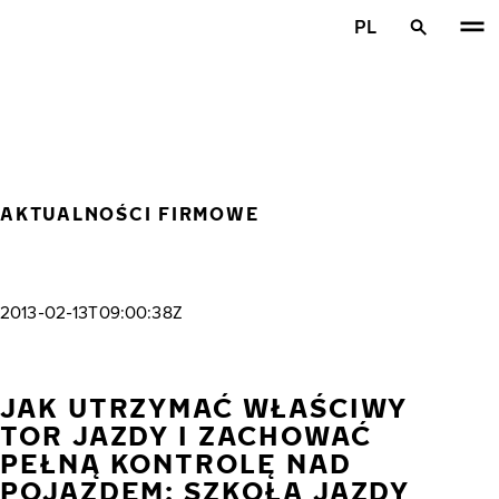
Przejdź do głównej treści
PL
Strona główna
AKTUALNOŚCI FIRMOWE
2013-02-13T09:00:38Z
JAK UTRZYMAĆ WŁAŚCIWY
TOR JAZDY I ZACHOWAĆ
PEŁNĄ KONTROLĘ NAD
POJAZDEM: SZKOŁA JAZDY