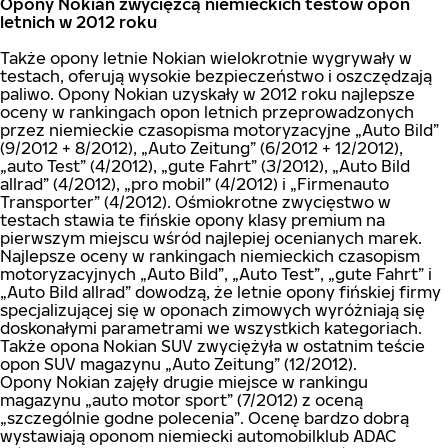
Opony Nokian zwycięzcą niemieckich testów opon
letnich w 2012 roku
Także opony letnie Nokian wielokrotnie wygrywały w
testach, oferują wysokie bezpieczeństwo i oszczędzają
paliwo. Opony Nokian uzyskały w 2012 roku najlepsze
oceny w rankingach opon letnich przeprowadzonych
przez niemieckie czasopisma motoryzacyjne „Auto Bild”
(9/2012 + 8/2012), „Auto Zeitung” (6/2012 + 12/2012),
„auto Test” (4/2012), „gute Fahrt” (3/2012), „Auto Bild
allrad” (4/2012), „pro mobil” (4/2012) i „Firmenauto
Transporter” (4/2012). Ośmiokrotne zwycięstwo w
testach stawia te fińskie opony klasy premium na
pierwszym miejscu wśród najlepiej ocenianych marek.
Najlepsze oceny w rankingach niemieckich czasopism
motoryzacyjnych „Auto Bild”, „Auto Test”, „gute Fahrt” i
„Auto Bild allrad” dowodzą, że letnie opony fińskiej firmy
specjalizującej się w oponach zimowych wyróżniają się
doskonałymi parametrami we wszystkich kategoriach.
Także opona Nokian SUV zwyciężyła w ostatnim teście
opon SUV magazynu „Auto Zeitung” (12/2012).
Opony Nokian zajęły drugie miejsce w rankingu
magazynu „auto motor sport” (7/2012) z oceną
„szczególnie godne polecenia”. Ocenę bardzo dobrą
wystawiają oponom niemiecki automobilklub ADAC