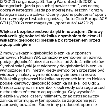
(3/2012) i organizacja Stiftung Warentest (3/2012) w
kategoriach „jazda po suchej nawierzchni”, zaś ocenę
dobrą w kategorii „jazda po mokrej nawierzchni” oraz w
kategorii zużycia paliwa. Ocenę „godne polecenia” opony
te otrzymały w testach organizacji Auto Club Europa ACE
GTÜ (2/2012) oraz magazynu „sport auto” (4/2012).
Większe bezpieczeństwo dzięki innowacjom: Zimowy
wskaźnik głębokości bieżnika z symbolem śnieżynki i
wskaźnik głębokości bieżnika z ostrzeżeniem przed
aquaplaningiem
Zimowy wskaźnik głębokości bieżnika w oponach
zimowych Nokian WR, oznaczony symbolem śnieżynki,
podaje głębokość bieżnika na skali od 8 do 4 milimetrów.
Symbol śnieżynki jest widoczny do głębokości bieżnika
wynoszącej 4 milimetry. Kiedy symbol ten przestaje być
widoczny, należy wymienić opony zimowe na nowe.
Wskaźnik głębokości bieżnika na oponach letnich Nokian
podaje kierowcy głębokość bieżnika na skali od 8 do 2.
Umieszczony na nim symbol kropli wody ostrzega przed
niebezpieczeństwem aquaplaningu. Gdy wysokość
bieżnika wynosi cztery milimetry, znak ostrzegawczy
zanika, informując w ten sposób, że zagrożenie jest
naprawdę poważne. Żaden inny producent opon nie