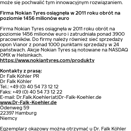
może się pochwalić tym innowacyjnym rozwiązaniem.
Firma Nokian Tyres osiągnęła w 2011 roku obrót na
poziomie 1456 milionów euro
Firma Nokian Tyres osiągnęła w 2011 roku obrót na
poziomie 1456 milionów euro i zatrudniała ponad 3900
pracowników. Do firmy należy również sieć sprzedaży
opon Vianor z ponad 1000 punktami sprzedaży w 24
państwach. Akcje Nokian Tyres są notowane na NASDAQ
OMX w Helsinkach.
https://www.nokiantyres.com/produkty
Kontakty z prasą:
Dr Falk Köhler PR
Dr Falk Köhler
Tel.: +49 (0) 40 54 73 12 12
Faks: +49 (0) 40 54 73 12 22
E-mail: Dr.Falk.Koehler(at)Dr-Falk-Koehler.de
www.Dr-Falk-Koehler.de
Ödenweg 59
22397 Hamburg
Niemcy
Egzemplarz okazowy można otrzymać u Dr. Falk Köhler