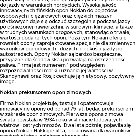
do jazdy w warunkach nordyckich. Wysoka jakość
innowacyjnych fińskich opon Nokian do pojazdów
osobowych i ciężarowych oraz ciężkich maszyn
użytkowych daje się odczuć szczególnie podczas jazdy
po ośnieżonej nawierzchni, w surowym klimacie, a także
w trudnych warunkach drogowych, stanowiąc o trwałej
wartości dodanej tych opon. Poza tym Nokian oferuje
również opony zaprojektowane specjalnie dla zmiennych
warunków pogodowych i dużych prędkości jazdy po
autostradach. Opony Nokian są bardzo bezpieczne,
przyjazne dla środowiska i pozwalają na oszczędność
paliwa. Firma jest numerem 1 pod względem
rozpoznawalności marki i uznania jej wartości w
Skandynawii oraz Rosji; cechuje ją nietypowy, pozytywny
image.
Nokian prekursorem opon zimowych
Firma Nokian projektuje, testuje i opatentowuje
innowacyjne opony od ponad 75 lat, będąc prekursorem
w zakresie opon zimowych. Pierwsza opona zimowa
świata powstała w 1934 roku w klimacie lodowatych
wiatrów i ostrych mrozów. Dwa lata później pojawiła się
opona Nokian Hakkapeliitta, opracowana dla warunków