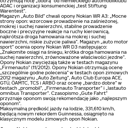
otrzymują notę „dobrą” od niemieckiego automobilklubu
ADAC i organizacji konsumenckiej „test Stiftung
Warentest”.
Magazyn „Auto Bild” chwali opony Nokian WR A3: „Mocne
strony opon: wzorcowe prowadzenie na zaśnieżonej,
mokrej i suchej nawierzchni, stabilne prowadzenie
boczne i precyzyjne reakcje na ruchy kierownicą,
najkrótsza droga hamowania na mokrej i suchej
nawierzchni, niskie zużycie paliwa”. Magazyn „auto motor
sport” ocenia opony Nokian WR D3 następująco:
„Znakomite osiągi na śniegu, krótka droga hamowania na
suchej nawierzchni, zrównoważone właściwości jezdne”.
Opony Nokian zwyciężają także w testach magazynu
„Firmenauto” (11/2012). Opony Nokian otrzymują ocenę
„szczególnie godne polecenia” w testach opon zimowych
2012 magazynu „Auto Zeitung”, Auto Club Europa ACE,
GTÜ, ÖAMTC, TCS i ARBÖ oraz ocenę „bardzo dobre” w
testach „promobil”, „Firmenauto Transporter” i „lastauto
omnibus Transporter”. Czasopismo „Gute Fahrt”
przyznaje oponom swoją rekomendację jako „najlepszym
oponom”.
Maksymalną prędkość jazdy na lodzie, 331,610 km/h,
będącą nowym rekordem Guinnessa, osiągnięto na
klasycznym modelu zimowych opon Nokian.