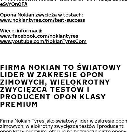
eSvYOn0FA
Opona Nokian zwycięża w testach:
www.nokiantyres.com/test-success
Więcej informacji:
www.facebook.com/nokiantyres
www.youtube.com/NokianTyresCom
FIRMA NOKIAN TO ŚWIATOWY
LIDER W ZAKRESIE OPON
ZIMOWYCH, WIELOKROTNY
ZWYCIĘZCA TESTÓW I
PRODUCENT OPON KLASY
PREMIUM
Firma Nokian Tyres jako światowy lider w zakresie opon
zimowych, wielokrotny zwycięzca testów i producent
opon klasy premium, oferuje najbezpieczniejsze opony