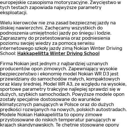
europejskie czasopisma motoryzacyjne. Zwycięstwo w
tych testach zapowiada najwyższe parametry
eksploatacji.
Wielu kierowców nie zna zasad bezpiecznej jazdy na
śliskiej nawierzchni. Zachęcamy wszystkich do
podnoszenia umiejętności jazdy po śniegu i lodzie.
Zapraszamy do przetestowania oraz podniesienia
poziomu swojej wiedzy za pomocą serwisu
internetowego szkoły jazdy zimą Nokian Winter Driving
School:
Hakkapeliitta Winter Driving School
Firma Nokian jest jednym z najbardziej uznanych
producentów opon zimowych. Zapewniający wysokie
bezpieczeństwo i ekonomię model Nokian WR D3 jest
przewidziany do samochodów małych, kompaktowych
oraz klasy średniej. Model WR A3, ze względu na wysokie,
sportowe parametry trakcyjne najlepiej sprawdzi się w
dużych, szybkich samochodach. Powyższe modele opon
zostały specjalnie dostosowane do warunków
klimatycznych panujących w Polsce oraz do dużych
prędkości rozwijanych na nowych, polskich autostradach.
Modele Nokian Hakkapeliitta to opony zimowe
przystosowane do niskich temperatur panujących w
krajach skandynawskich. Te chętnie stosowane opony