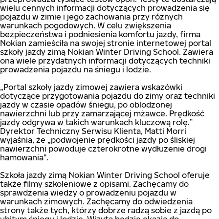
wielu cennych informacji dotyczących prowadzenia się
pojazdu w zimie i jego zachowania przy różnych
warunkach pogodowych. W celu zwiększenia
bezpieczeństwa i podniesienia komfortu jazdy, firma
Nokian zamieściła na swojej stronie internetowej portal
szkoły jazdy zimą Nokian Winter Driving School. Zawiera
ona wiele przydatnych informacji dotyczących techniki
prowadzenia pojazdu na śniegu i lodzie.
„Portal szkoły jazdy zimowej zawiera wskazówki
dotyczące przygotowania pojazdu do zimy oraz techniki
jazdy w czasie opadów śniegu, po oblodzonej
nawierzchni lub przy zamarzającej mżawce. Prędkość
jazdy odgrywa w takich warunkach kluczową rolę.”
Dyrektor Techniczny Serwisu Klienta, Matti Morri
wyjaśnia, że „podwojenie prędkości jazdy po śliskiej
nawierzchni powoduje czterokrotne wydłużenie drogi
hamowania”.
Szkoła jazdy zimą Nokian Winter Driving School oferuje
także filmy szkoleniowe z opisami. Zachęcamy do
sprawdzenia wiedzy o prowadzeniu pojazdu w
warunkach zimowych. Zachęcamy do odwiedzenia
strony także tych, którzy dobrze radzą sobie z jazdą po