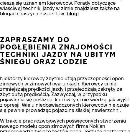
cieszą się uznaniem kierowców. Porady dotyczące
właściwej techniki jazdy w zimie znajdziesz także na
blogach naszych ekspertów:
blogi
ZAPRASZAMY DO
POGŁĘBIENIA ZNAJOMOŚCI
TECHNIKI JAZDY NA UBITYM
ŚNIEGU ORAZ LODZIE
Niektórzy kierowcy zbytnio ufają przyczepności opon
zimowych w zimowych warunkach. Kierowcy ci nie
zmniejszają prędkości jazdy i przejeżdżają zakręty ze
zbyt dużą prędkością. Zazwyczaj, w przypadku
pojawienia się poślizgu, kierowcy ci nie wiedzą, jak wyjść
z opresji. Wielu niedoświadczonych kierowców nie czuje
się pewnie prowadząc pojazd na śliskiej nawierzchni.
W trakcie prac rozwojowych poświęconych stworzeniu
nowego modelu opon zimowych firma Nokian
przeprowadza tysiące testów opon. Testy te dostarczają