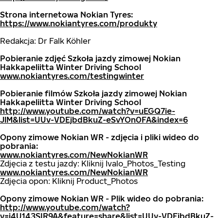
Strona internetowa Nokian Tyres:
https://www.nokiantyres.com/produkty
Redakcja: Dr Falk Köhler
Pobieranie zdjęć Szkoła jazdy zimowej Nokian
Hakkapeliitta Winter Driving School
www.nokiantyres.com/testingwinter
Pobieranie filmów Szkoła jazdy zimowej Nokian
Hakkapeliitta Winter Driving School
http://www.youtube.com/watch?v=uEGQ7ie-
JlM&list=UUv-VDEjbdBkuZ-eSvYOn0FA&index=6
Opony zimowe Nokian WR - zdjęcia i pliki wideo do
pobrania:
www.nokiantyres.com/NewNokianWR
Zdjęcia z testu jazdy: Kliknij Ivalo_Photos_Testing
www.nokiantyres.com/NewNokianWR
Zdjęcia opon: Kliknij Product_Photos
Opony zimowe Nokian WR - Plik wideo do pobrania:
http://www.youtube.com/watch?
v=i4U143SIR9A&feature=share&list=UUv-VDEjbdBkuZ-