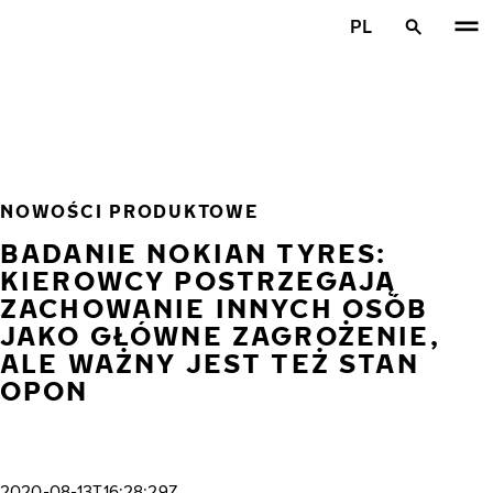
Przejdź do głównej treści
PL
Strona główna
NOWOŚCI PRODUKTOWE
BADANIE NOKIAN TYRES:
KIEROWCY POSTRZEGAJĄ
ZACHOWANIE INNYCH OSÓB
JAKO GŁÓWNE ZAGROŻENIE,
ALE WAŻNY JEST TEŻ STAN
OPON
2020-08-13T16:28:29Z