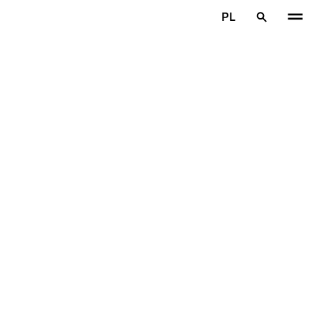
Przejdź do głównej treści
PL
Strona główna