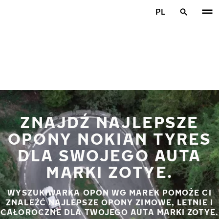
Przejdź do głównej treści
PL
Strona główna
ZNAJDŹ NAJLEPSZE
OPONY NOKIAN TYRES
DLA SWOJEGO AUTA
MARKI ZOTYE.
WYSZUKIWARKA OPON WG MAREK POMOŻE CI
ZNALEŹĆ NAJLEPSZE OPONY ZIMOWE, LETNIE I
CAŁOROCZNE DLA TWOJEGO AUTA MARKI ZOTYE.