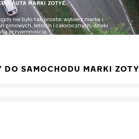
EGO AUTA MARKI ZOTYE.
gdy nie było tak proste: wybierz markę i
 zimowych, letnich i całorocznych, dzięki
stą przyjemnością.
Y DO SAMOCHODU MARKI ZOT