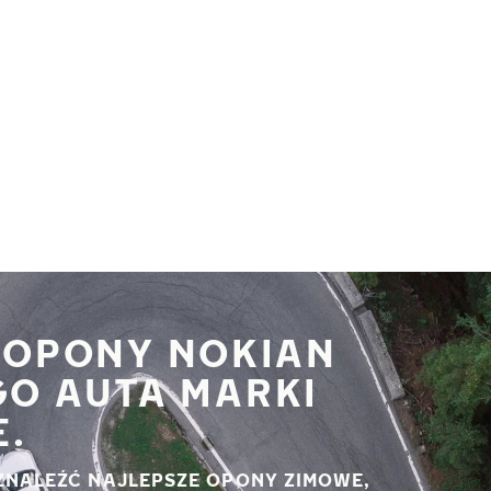
 OPONY NOKIAN
GO AUTA MARKI
E.
ZNALEŹĆ NAJLEPSZE OPONY ZIMOWE,