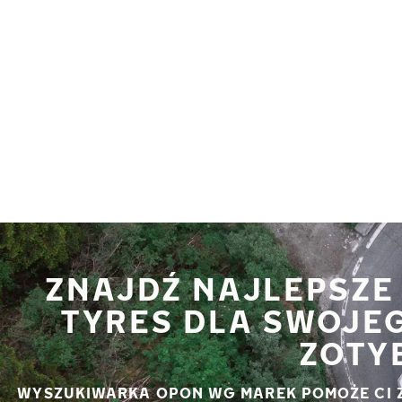
Przejdź do głównej treści
Strona główna
ZNAJDŹ NAJLEPSZE
TYRES DLA SWOJE
ZOTY
WYSZUKIWARKA OPON WG MAREK POMOŻE CI 