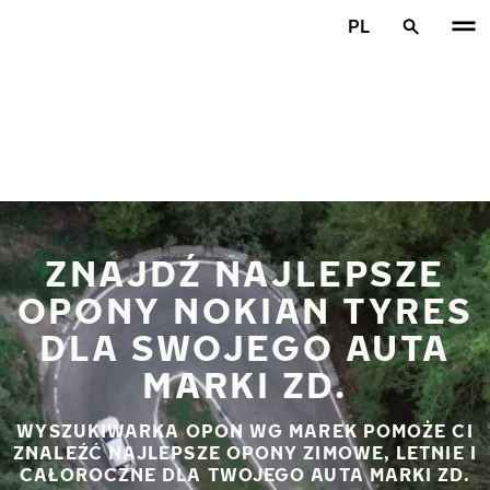
Przejdź do głównej treści
PL
Strona główna
ZNAJDŹ NAJLEPSZE
OPONY NOKIAN TYRES
DLA SWOJEGO AUTA
MARKI ZD.
WYSZUKIWARKA OPON WG MAREK POMOŻE CI
ZNALEŹĆ NAJLEPSZE OPONY ZIMOWE, LETNIE I
CAŁOROCZNE DLA TWOJEGO AUTA MARKI ZD.