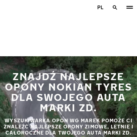
Przejdź do głównej treści
PL
Strona główna
ZNAJDŹ NAJLEPSZE
OPONY NOKIAN TYRES
DLA SWOJEGO AUTA
MARKI ZD.
WYSZUKIWARKA OPON WG MAREK POMOŻE CI
ZNALEŹĆ NAJLEPSZE OPONY ZIMOWE, LETNIE I
CAŁOROCZNE DLA TWOJEGO AUTA MARKI ZD.