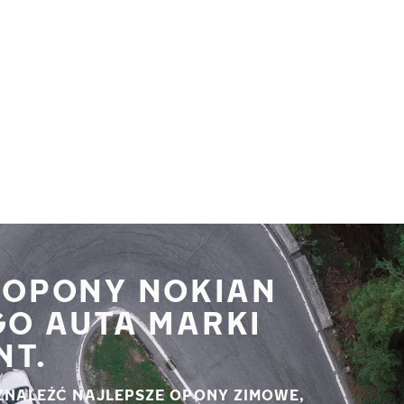
 OPONY NOKIAN
GO AUTA MARKI
NT.
ZNALEŹĆ NAJLEPSZE OPONY ZIMOWE,