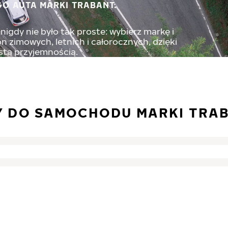
GO AUTA MARKI TRABANT.
igdy nie było tak proste: wybierz markę i
 zimowych, letnich i całorocznych, dzięki
stą przyjemnością.
Y DO SAMOCHODU MARKI TRA