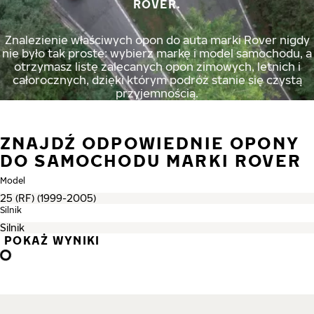
ROVER.
Znalezienie właściwych opon do auta marki Rover nigdy
nie było tak proste: wybierz markę i model samochodu, a
otrzymasz listę zalecanych opon zimowych, letnich i
całorocznych, dzięki którym podróż stanie się czystą
przyjemnością.
ZNAJDŹ ODPOWIEDNIE OPONY
DO SAMOCHODU MARKI ROVER
Model
Silnik
POKAŻ WYNIKI