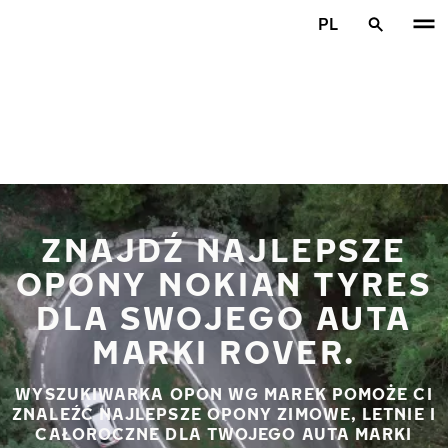
Przejdź do głównej treści
PL
Strona główna
ZNAJDŹ NAJLEPSZE
OPONY NOKIAN TYRES
DLA SWOJEGO AUTA
MARKI ROVER.
WYSZUKIWARKA OPON WG MAREK POMOŻE CI
ZNALEŹĆ NAJLEPSZE OPONY ZIMOWE, LETNIE I
CAŁOROCZNE DLA TWOJEGO AUTA MARKI