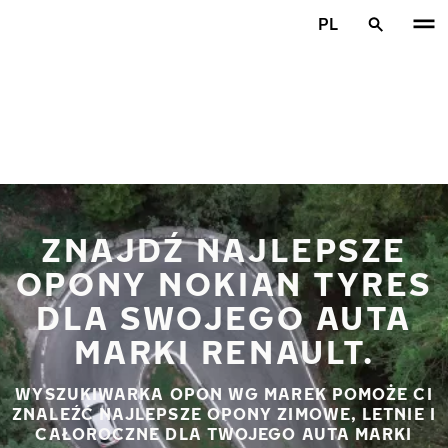
Przejdź do głównej treści
PL
Strona główna
ZNAJDŹ NAJLEPSZE
OPONY NOKIAN TYRES
DLA SWOJEGO AUTA
MARKI RENAULT.
WYSZUKIWARKA OPON WG MAREK POMOŻE CI
ZNALEŹĆ NAJLEPSZE OPONY ZIMOWE, LETNIE I
CAŁOROCZNE DLA TWOJEGO AUTA MARKI