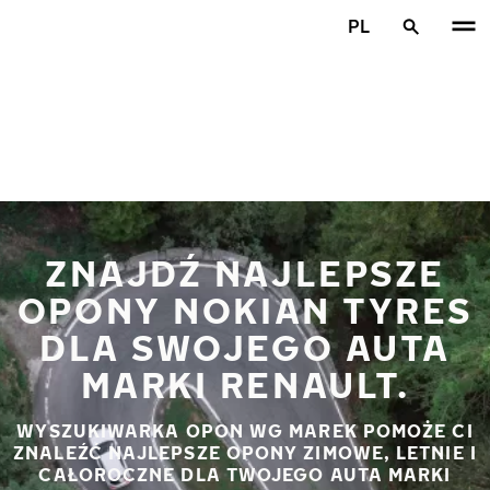
Przejdź do głównej treści
PL
Strona główna
ZNAJDŹ NAJLEPSZE
OPONY NOKIAN TYRES
DLA SWOJEGO AUTA
MARKI RENAULT.
WYSZUKIWARKA OPON WG MAREK POMOŻE CI
ZNALEŹĆ NAJLEPSZE OPONY ZIMOWE, LETNIE I
CAŁOROCZNE DLA TWOJEGO AUTA MARKI