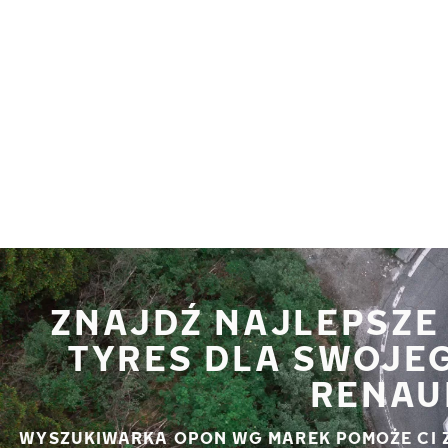
Przejdź do głównej treści
Strona główna
ZNAJDŹ NAJLEPSZE
TYRES DLA SWOJE
RENAU
WYSZUKIWARKA OPON WG MAREK POMOŻE CI 