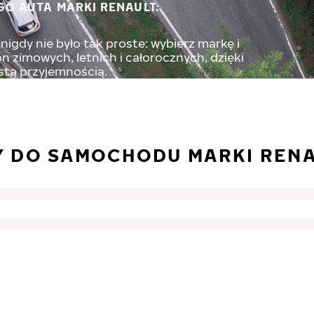
GO AUTA MARKI RENAULT.
igdy nie było tak proste: wybierz markę i
 zimowych, letnich i całorocznych, dzięki
stą przyjemnością.
Y DO SAMOCHODU MARKI REN