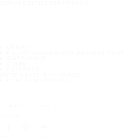
TWOJA BEZPIECZNA PODRÓŻ
OPONY
NAJPOPULARNIEJSZY ROZMIAR OPON
GWARANCJA
O NAS
DEALERZY
INFORMACJE O OPONACH
DANE KONTAKTOWE
Zasubskrybuj nasz newsletter
Śledź nas
Strona główna
opon wg marki samochodu