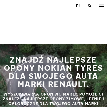
Przejdź do głównej treści
PL
Strona główna
ZNAJDŹ NAJLEPSZE
OPONY NOKIAN TYRES
DLA SWOJEGO AUTA
MARKI RENAULT.
WYSZUKIWARKA OPON WG MAREK POMOŻE CI
ZNALEŹĆ NAJLEPSZE OPONY ZIMOWE, LETNIE I
CAŁOROCZNE DLA TWOJEGO AUTA MARKI