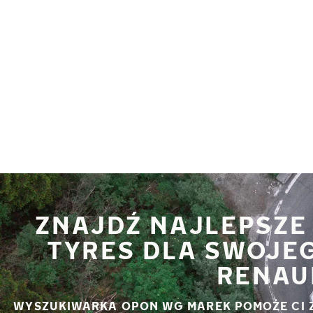
Przejdź do głównej treści
Strona główna
ZNAJDŹ NAJLEPSZE
TYRES DLA SWOJE
RENAU
WYSZUKIWARKA OPON WG MAREK POMOŻE CI 