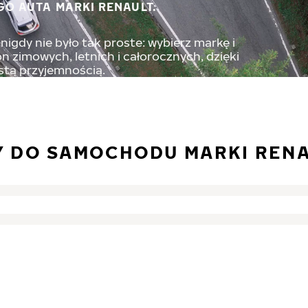
GO AUTA MARKI RENAULT.
igdy nie było tak proste: wybierz markę i
 zimowych, letnich i całorocznych, dzięki
stą przyjemnością.
Y DO SAMOCHODU MARKI REN