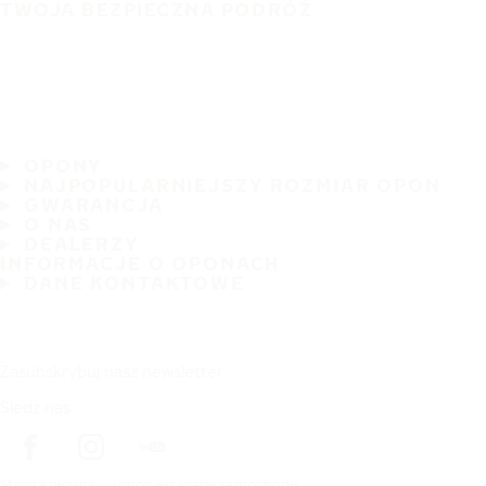
TWOJA BEZPIECZNA PODRÓŻ
OPONY
NAJPOPULARNIEJSZY ROZMIAR OPON
GWARANCJA
O NAS
DEALERZY
INFORMACJE O OPONACH
DANE KONTAKTOWE
Zasubskrybuj nasz newsletter
Śledź nas
Strona główna
opon wg marki samochodu