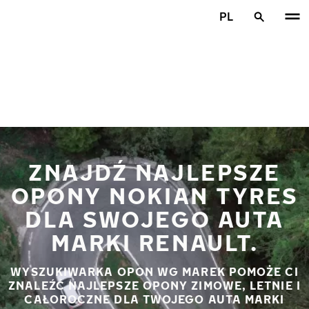
Przejdź do głównej treści
PL
Strona główna
ZNAJDŹ NAJLEPSZE
OPONY NOKIAN TYRES
DLA SWOJEGO AUTA
MARKI RENAULT.
WYSZUKIWARKA OPON WG MAREK POMOŻE CI
ZNALEŹĆ NAJLEPSZE OPONY ZIMOWE, LETNIE I
CAŁOROCZNE DLA TWOJEGO AUTA MARKI