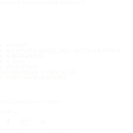
TWOJA BEZPIECZNA PODRÓŻ
OPONY
NAJPOPULARNIEJSZY ROZMIAR OPON
GWARANCJA
O NAS
DEALERZY
INFORMACJE O OPONACH
DANE KONTAKTOWE
Zasubskrybuj nasz newsletter
Śledź nas
Strona główna
opon wg marki samochodu