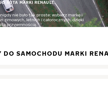
GO AUTA MARKI RENAULT.
igdy nie było tak proste: wybierz markę i
 zimowych, letnich i całorocznych, dzięki
stą przyjemnością.
Y DO SAMOCHODU MARKI REN