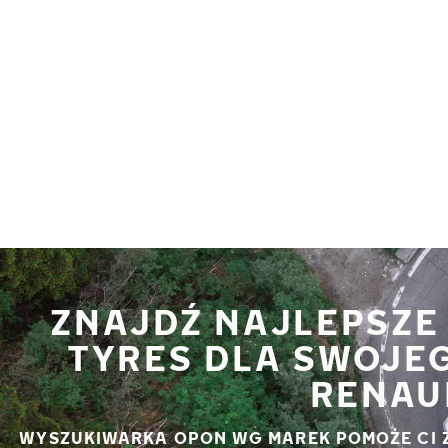
Przejdź do głównej treści
Strona główna
ZNAJDŹ NAJLEPSZE
TYRES DLA SWOJE
RENAU
WYSZUKIWARKA OPON WG MAREK POMOŻE CI 