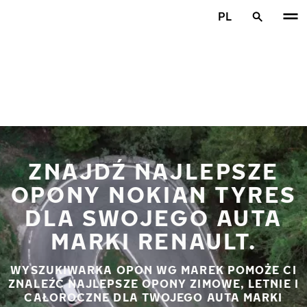
Przejdź do głównej treści
PL
Strona główna
ZNAJDŹ NAJLEPSZE
OPONY NOKIAN TYRES
DLA SWOJEGO AUTA
MARKI RENAULT.
WYSZUKIWARKA OPON WG MAREK POMOŻE CI
ZNALEŹĆ NAJLEPSZE OPONY ZIMOWE, LETNIE I
CAŁOROCZNE DLA TWOJEGO AUTA MARKI