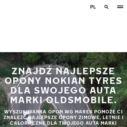
Przejdź do głównej treści
PL
Strona główna
ZNAJDŹ NAJLEPSZE
OPONY NOKIAN TYRES
DLA SWOJEGO AUTA
MARKI OLDSMOBILE.
WYSZUKIWARKA OPON WG MAREK POMOŻE CI
ZNALEŹĆ NAJLEPSZE OPONY ZIMOWE, LETNIE I
CAŁOROCZNE DLA TWOJEGO AUTA MARKI