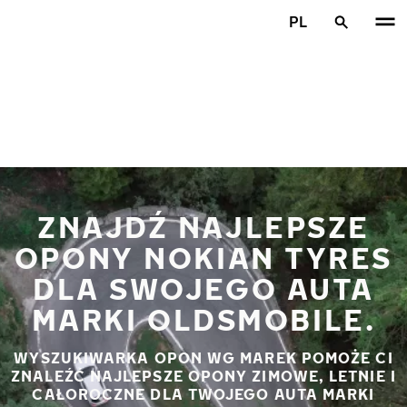
Przejdź do głównej treści
PL
Strona główna
ZNAJDŹ NAJLEPSZE
OPONY NOKIAN TYRES
DLA SWOJEGO AUTA
MARKI OLDSMOBILE.
WYSZUKIWARKA OPON WG MAREK POMOŻE CI
ZNALEŹĆ NAJLEPSZE OPONY ZIMOWE, LETNIE I
CAŁOROCZNE DLA TWOJEGO AUTA MARKI