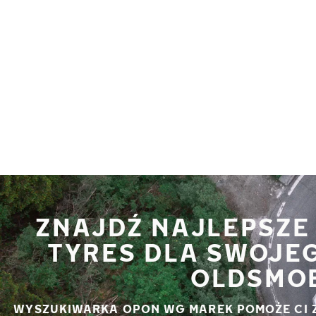
Przejdź do głównej treści
Strona główna
ZNAJDŹ NAJLEPSZE
TYRES DLA SWOJE
OLDSMOB
WYSZUKIWARKA OPON WG MAREK POMOŻE CI 