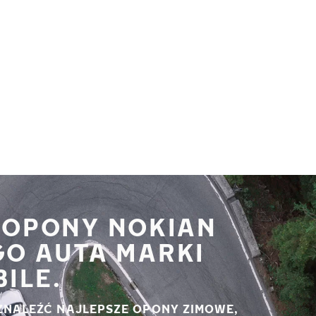
 OPONY NOKIAN
GO AUTA MARKI
ILE.
ZNALEŹĆ NAJLEPSZE OPONY ZIMOWE,