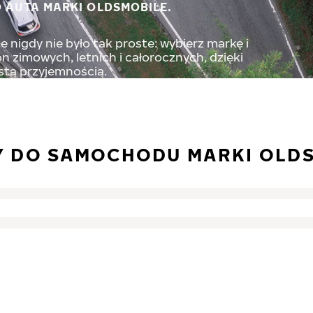
 AUTA MARKI OLDSMOBILE.
 nigdy nie było tak proste: wybierz markę i
 zimowych, letnich i całorocznych, dzięki
stą przyjemnością.
Y DO SAMOCHODU MARKI OLD