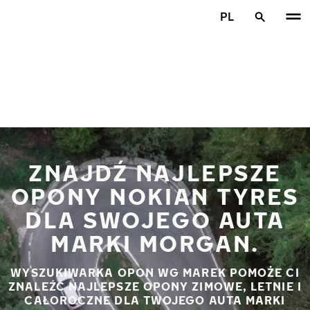
Przejdź do głównej treści
PL
Strona główna
ZNAJDŹ NAJLEPSZE
OPONY NOKIAN TYRES
DLA SWOJEGO AUTA
MARKI MORGAN.
WYSZUKIWARKA OPON WG MAREK POMOŻE CI
ZNALEŹĆ NAJLEPSZE OPONY ZIMOWE, LETNIE I
CAŁOROCZNE DLA TWOJEGO AUTA MARKI