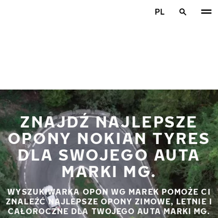
Przejdź do głównej treści
PL
Strona główna
ZNAJDŹ NAJLEPSZE
OPONY NOKIAN TYRES
DLA SWOJEGO AUTA
MARKI MG.
WYSZUKIWARKA OPON WG MAREK POMOŻE CI
ZNALEŹĆ NAJLEPSZE OPONY ZIMOWE, LETNIE I
CAŁOROCZNE DLA TWOJEGO AUTA MARKI MG.