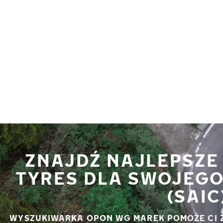
Przejdź do głównej treści
Strona główna
ZNAJDŹ NAJLEPSZE
TYRES DLA SWOJEGO
(SAIC
WYSZUKIWARKA OPON WG MAREK POMOŻE CI 