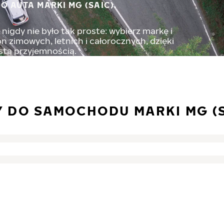
O AUTA MARKI MG (SAIC).
nigdy nie było tak proste: wybierz markę i
 zimowych, letnich i całorocznych, dzięki
stą przyjemnością.
 DO SAMOCHODU MARKI MG (S