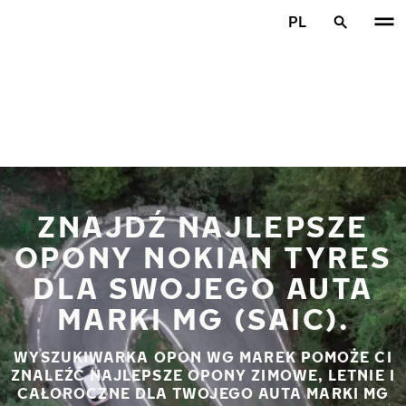
Przejdź do głównej treści
PL
Strona główna
ZNAJDŹ NAJLEPSZE
OPONY NOKIAN TYRES
DLA SWOJEGO AUTA
MARKI MG (SAIC).
WYSZUKIWARKA OPON WG MAREK POMOŻE CI
ZNALEŹĆ NAJLEPSZE OPONY ZIMOWE, LETNIE I
CAŁOROCZNE DLA TWOJEGO AUTA MARKI MG