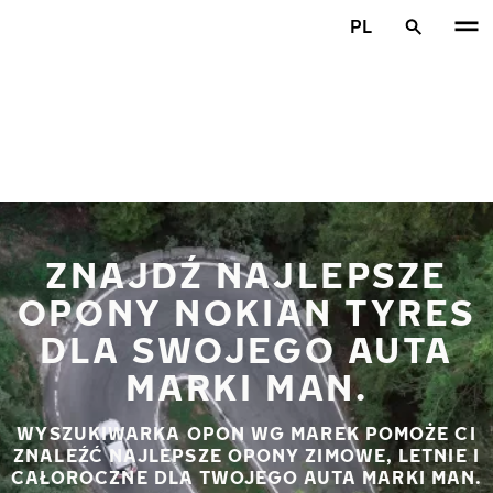
Przejdź do głównej treści
PL
Strona główna
ZNAJDŹ NAJLEPSZE
OPONY NOKIAN TYRES
DLA SWOJEGO AUTA
MARKI MAN.
WYSZUKIWARKA OPON WG MAREK POMOŻE CI
ZNALEŹĆ NAJLEPSZE OPONY ZIMOWE, LETNIE I
CAŁOROCZNE DLA TWOJEGO AUTA MARKI MAN.