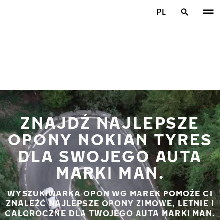
Przejdź do głównej treści
PL
Strona główna
ZNAJDŹ NAJLEPSZE
OPONY NOKIAN TYRES
DLA SWOJEGO AUTA
MARKI MAN.
WYSZUKIWARKA OPON WG MAREK POMOŻE CI
ZNALEŹĆ NAJLEPSZE OPONY ZIMOWE, LETNIE I
CAŁOROCZNE DLA TWOJEGO AUTA MARKI MAN.