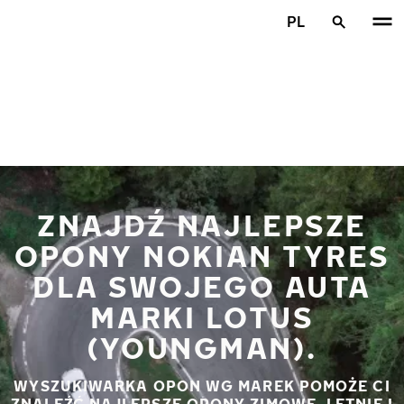
Przejdź do głównej treści
PL
Strona główna
ZNAJDŹ NAJLEPSZE
OPONY NOKIAN TYRES
DLA SWOJEGO AUTA
MARKI LOTUS
(YOUNGMAN).
WYSZUKIWARKA OPON WG MAREK POMOŻE CI