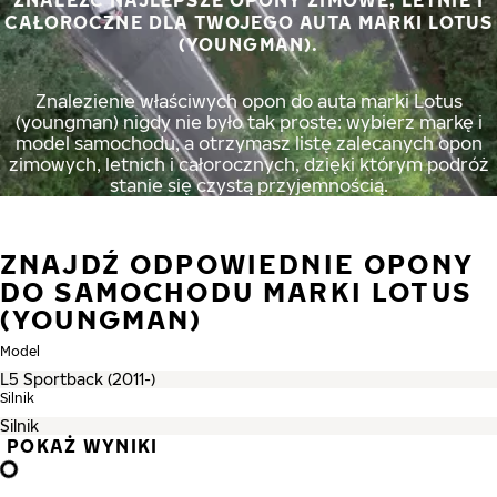
ZNALEŹĆ NAJLEPSZE OPONY ZIMOWE, LETNIE I
CAŁOROCZNE DLA TWOJEGO AUTA MARKI LOTUS
(YOUNGMAN).
Znalezienie właściwych opon do auta marki Lotus
(youngman) nigdy nie było tak proste: wybierz markę i
model samochodu, a otrzymasz listę zalecanych opon
zimowych, letnich i całorocznych, dzięki którym podróż
stanie się czystą przyjemnością.
ZNAJDŹ ODPOWIEDNIE OPONY
DO SAMOCHODU MARKI LOTUS
(YOUNGMAN)
Model
Silnik
POKAŻ WYNIKI