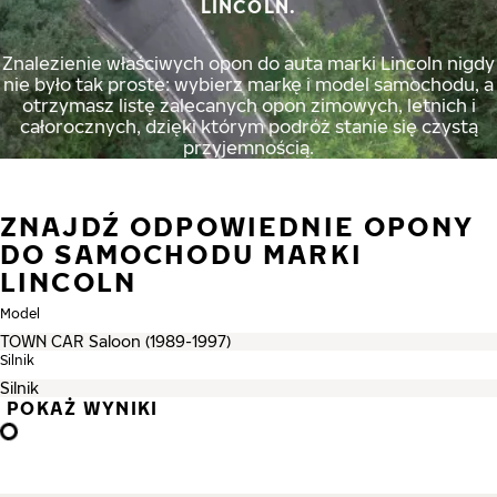
LINCOLN.
Znalezienie właściwych opon do auta marki Lincoln nigdy
nie było tak proste: wybierz markę i model samochodu, a
otrzymasz listę zalecanych opon zimowych, letnich i
całorocznych, dzięki którym podróż stanie się czystą
przyjemnością.
ZNAJDŹ ODPOWIEDNIE OPONY
DO SAMOCHODU MARKI
LINCOLN
Model
Silnik
POKAŻ WYNIKI