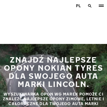
Przejdź do głównej treści
PL
Strona główna
ZNAJDŹ NAJLEPSZE
OPONY NOKIAN TYRES
DLA SWOJEGO AUTA
MARKI LINCOLN.
WYSZUKIWARKA OPON WG MAREK POMOŻE CI
ZNALEŹĆ NAJLEPSZE OPONY ZIMOWE, LETNIE I
CAŁOROCZNE DLA TWOJEGO AUTA MARKI