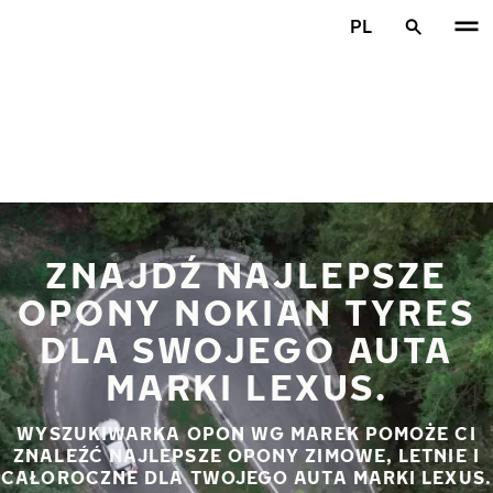
Przejdź do głównej treści
PL
Strona główna
ZNAJDŹ NAJLEPSZE
OPONY NOKIAN TYRES
DLA SWOJEGO AUTA
MARKI LEXUS.
WYSZUKIWARKA OPON WG MAREK POMOŻE CI
ZNALEŹĆ NAJLEPSZE OPONY ZIMOWE, LETNIE I
CAŁOROCZNE DLA TWOJEGO AUTA MARKI LEXUS.