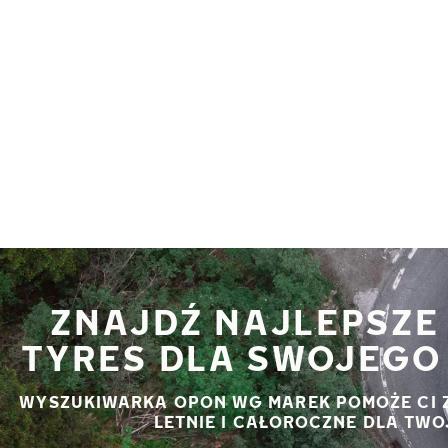
Przejdź do głównej treści
Strona główna
ZNAJDŹ NAJLEPSZE
TYRES DLA SWOJEGO 
WYSZUKIWARKA OPON WG MAREK POMOŻE CI 
LETNIE I CAŁOROCZNE DLA TWO