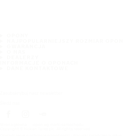
OPONY
NAJPOPULARNIEJSZY ROZMIAR OPON
GWARANCJA
O NAS
DEALERZY
INFORMACJE O OPONACH
DANE KONTAKTOWE
Zasubskrybuj nasz newsletter
Śledź nas
Strona główna
opon wg marki samochodu
Copyright © Nokian Tyres plc. All rights reserved.
Oświadczenie o ochronie prywatności i Warunki świadczenia usług