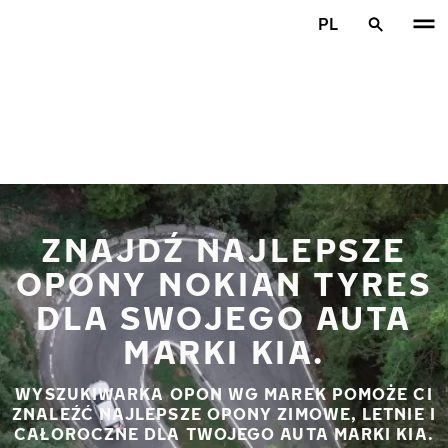
Przejdź do głównej treści
PL
Strona główna
ZNAJDŹ NAJLEPSZE
OPONY NOKIAN TYRES
DLA SWOJEGO AUTA
MARKI KIA.
WYSZUKIWARKA OPON WG MAREK POMOŻE CI
ZNALEŹĆ NAJLEPSZE OPONY ZIMOWE, LETNIE I
CAŁOROCZNE DLA TWOJEGO AUTA MARKI KIA.