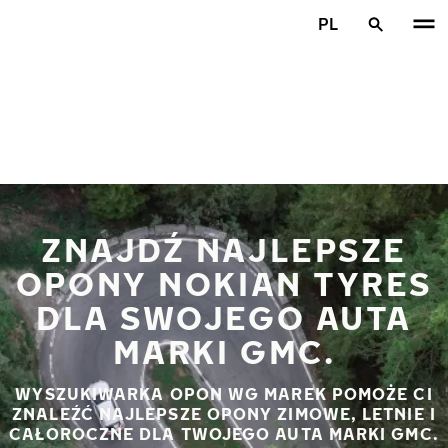
Przejdź do głównej treści
PL
Strona główna
ZNAJDŹ NAJLEPSZE
OPONY NOKIAN TYRES
DLA SWOJEGO AUTA
MARKI GMC.
WYSZUKIWARKA OPON WG MAREK POMOŻE CI
ZNALEŹĆ NAJLEPSZE OPONY ZIMOWE, LETNIE I
CAŁOROCZNE DLA TWOJEGO AUTA MARKI GMC.