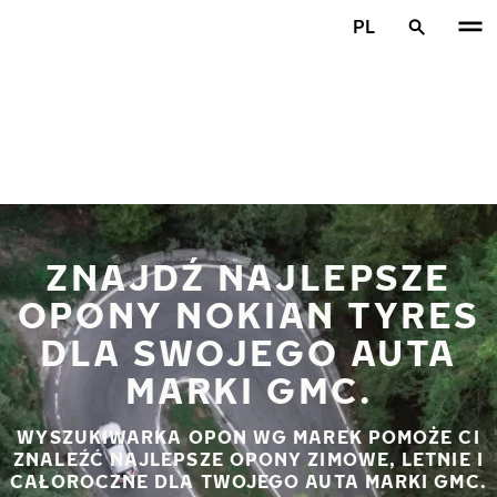
Przejdź do głównej treści
PL
Strona główna
ZNAJDŹ NAJLEPSZE
OPONY NOKIAN TYRES
DLA SWOJEGO AUTA
MARKI GMC.
WYSZUKIWARKA OPON WG MAREK POMOŻE CI
ZNALEŹĆ NAJLEPSZE OPONY ZIMOWE, LETNIE I
CAŁOROCZNE DLA TWOJEGO AUTA MARKI GMC.