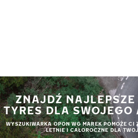
Przejdź do głównej treści
Strona główna
ZNAJDŹ NAJLEPSZE
TYRES DLA SWOJEGO 
WYSZUKIWARKA OPON WG MAREK POMOŻE CI 
LETNIE I CAŁOROCZNE DLA TWO