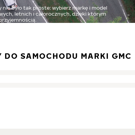
nie było tak proste: wybierz markę i model
ch, letnich i całorocznych, dzięki którym
 przyjemnością.
Y DO SAMOCHODU MARKI GMC