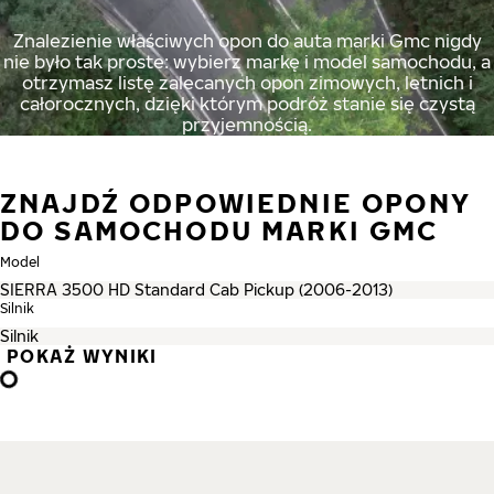
Znalezienie właściwych opon do auta marki Gmc nigdy
nie było tak proste: wybierz markę i model samochodu, a
otrzymasz listę zalecanych opon zimowych, letnich i
całorocznych, dzięki którym podróż stanie się czystą
przyjemnością.
ZNAJDŹ ODPOWIEDNIE OPONY
DO SAMOCHODU MARKI GMC
Model
Silnik
POKAŻ WYNIKI