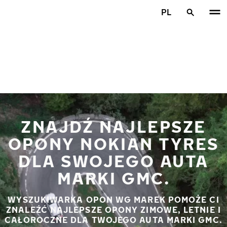
Przejdź do głównej treści
PL
Strona główna
ZNAJDŹ NAJLEPSZE
OPONY NOKIAN TYRES
DLA SWOJEGO AUTA
MARKI GMC.
WYSZUKIWARKA OPON WG MAREK POMOŻE CI
ZNALEŹĆ NAJLEPSZE OPONY ZIMOWE, LETNIE I
CAŁOROCZNE DLA TWOJEGO AUTA MARKI GMC.