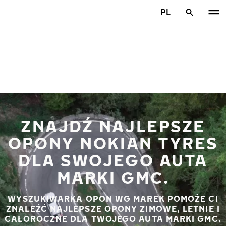
Przejdź do głównej treści
PL
Strona główna
ZNAJDŹ NAJLEPSZE
OPONY NOKIAN TYRES
DLA SWOJEGO AUTA
MARKI GMC.
WYSZUKIWARKA OPON WG MAREK POMOŻE CI
ZNALEŹĆ NAJLEPSZE OPONY ZIMOWE, LETNIE I
CAŁOROCZNE DLA TWOJEGO AUTA MARKI GMC.