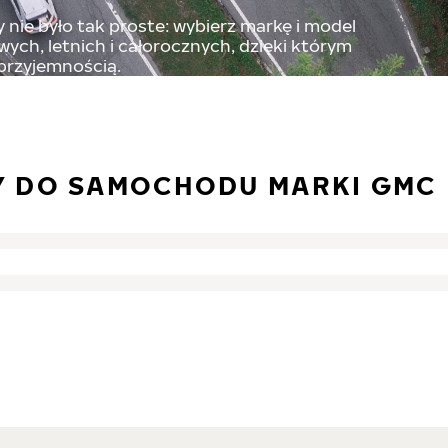
nie było tak proste: wybierz markę i model
ch, letnich i całorocznych, dzięki którym
 przyjemnością.
Y DO SAMOCHODU MARKI GMC