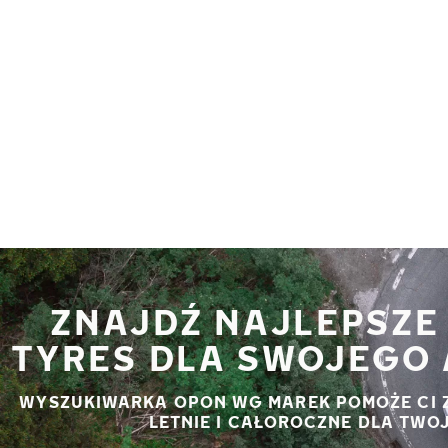
Przejdź do głównej treści
Strona główna
ZNAJDŹ NAJLEPSZE
TYRES DLA SWOJEGO 
WYSZUKIWARKA OPON WG MAREK POMOŻE CI 
LETNIE I CAŁOROCZNE DLA TWO