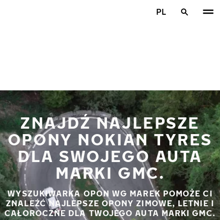
Przejdź do głównej treści
PL
Strona główna
ZNAJDŹ NAJLEPSZE
OPONY NOKIAN TYRES
DLA SWOJEGO AUTA
MARKI GMC.
WYSZUKIWARKA OPON WG MAREK POMOŻE CI
ZNALEŹĆ NAJLEPSZE OPONY ZIMOWE, LETNIE I
CAŁOROCZNE DLA TWOJEGO AUTA MARKI GMC.