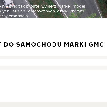
nie było tak proste: wybierz markę i model
ch, letnich i całorocznych, dzięki którym
 przyjemnością.
Y DO SAMOCHODU MARKI GMC