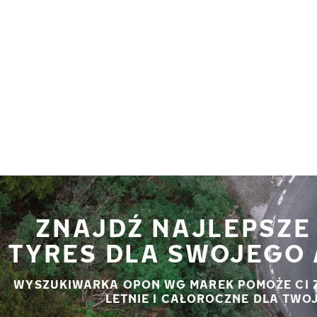
Przejdź do głównej treści
Strona główna
ZNAJDŹ NAJLEPSZE
TYRES DLA SWOJEGO 
WYSZUKIWARKA OPON WG MAREK POMOŻE CI 
LETNIE I CAŁOROCZNE DLA TWO