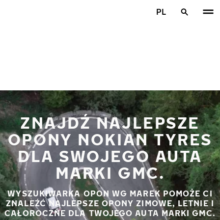
Przejdź do głównej treści
PL
Strona główna
ZNAJDŹ NAJLEPSZE
OPONY NOKIAN TYRES
DLA SWOJEGO AUTA
MARKI GMC.
WYSZUKIWARKA OPON WG MAREK POMOŻE CI
ZNALEŹĆ NAJLEPSZE OPONY ZIMOWE, LETNIE I
CAŁOROCZNE DLA TWOJEGO AUTA MARKI GMC.