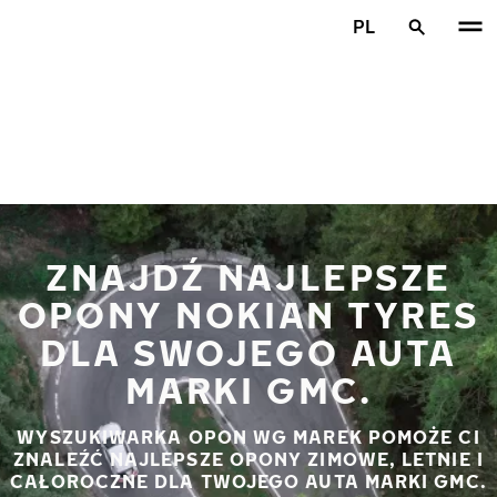
Przejdź do głównej treści
PL
Strona główna
ZNAJDŹ NAJLEPSZE
OPONY NOKIAN TYRES
DLA SWOJEGO AUTA
MARKI GMC.
WYSZUKIWARKA OPON WG MAREK POMOŻE CI
ZNALEŹĆ NAJLEPSZE OPONY ZIMOWE, LETNIE I
CAŁOROCZNE DLA TWOJEGO AUTA MARKI GMC.