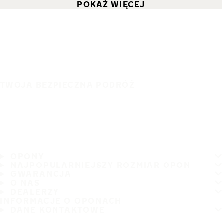
POKAŻ WIĘCEJ
TWOJA BEZPIECZNA PODRÓŻ
OPONY
NAJPOPULARNIEJSZY ROZMIAR OPON
GWARANCJA
O NAS
DEALERZY
INFORMACJE O OPONACH
DANE KONTAKTOWE