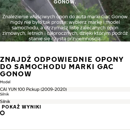
GONOW.
Znalezienie właściwych opon do auta marki Gac Gonow
nigdy nie było tak proste: wybierz markę i model
samochodu, a otrzymasz listę zalecanych opon
zimowych, letnich i całorocznych, dzięki którym podróż
stanie się czystą przyjemnością.
ZNAJDŹ ODPOWIEDNIE OPONY
DO SAMOCHODU MARKI GAC
GONOW
Model
Silnik
POKAŻ WYNIKI