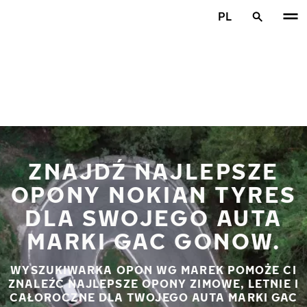
Przejdź do głównej treści
PL
Strona główna
ZNAJDŹ NAJLEPSZE
OPONY NOKIAN TYRES
DLA SWOJEGO AUTA
MARKI GAC GONOW.
WYSZUKIWARKA OPON WG MAREK POMOŻE CI
ZNALEŹĆ NAJLEPSZE OPONY ZIMOWE, LETNIE I
CAŁOROCZNE DLA TWOJEGO AUTA MARKI GAC