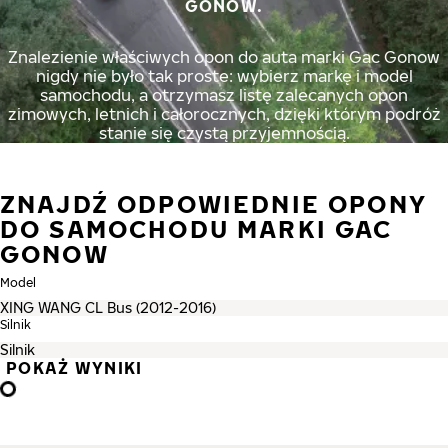
GONOW.
Znalezienie właściwych opon do auta marki Gac Gonow
nigdy nie było tak proste: wybierz markę i model
samochodu, a otrzymasz listę zalecanych opon
zimowych, letnich i całorocznych, dzięki którym podróż
stanie się czystą przyjemnością.
ZNAJDŹ ODPOWIEDNIE OPONY
DO SAMOCHODU MARKI GAC
GONOW
Model
Silnik
POKAŻ WYNIKI