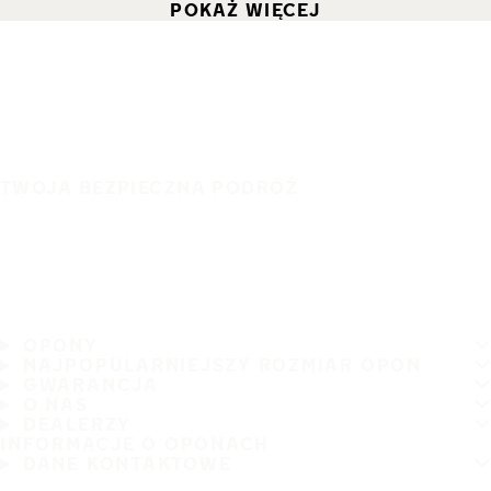
POKAŻ WIĘCEJ
TWOJA BEZPIECZNA PODRÓŻ
OPONY
NAJPOPULARNIEJSZY ROZMIAR OPON
GWARANCJA
O NAS
DEALERZY
INFORMACJE O OPONACH
DANE KONTAKTOWE