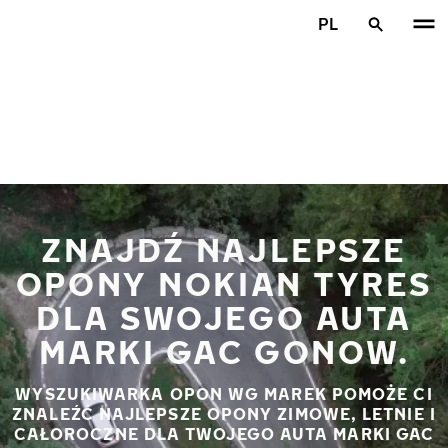
Przejdź do głównej treści
PL
Strona główna
ZNAJDŹ NAJLEPSZE
OPONY NOKIAN TYRES
DLA SWOJEGO AUTA
MARKI GAC GONOW.
WYSZUKIWARKA OPON WG MAREK POMOŻE CI
ZNALEŹĆ NAJLEPSZE OPONY ZIMOWE, LETNIE I
CAŁOROCZNE DLA TWOJEGO AUTA MARKI GAC